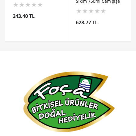
★
★
★
★
★
★
★
★
★
★
243.40 TL
628.77 TL