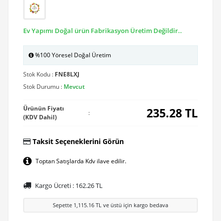
Ev Yapımı Doğal ürün Fabrikasyon Üretim Değildir..
%100 Yöresel Doğal Üretim
Stok Kodu :
FNE8LXJ
Stok Durumu :
Mevcut
Ürünün Fiyatı
235.28
TL
:
(KDV Dahil)
Taksit Seçeneklerini Görün
Toptan Satışlarda Kdv ilave edilir.
Kargo Ücreti :
162.26
TL
Sepette
1,115.16
TL ve üstü için kargo bedava