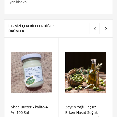
İLGİNİZİ ÇEKEBİLECEK DİĞER
ÜRÜNLER
Shea Butter - kalite-A
Zeytin Yağı İlaçsız
% -100 Saf
Erken Hasat Soğuk
Sıkım 750ml Cam şişe