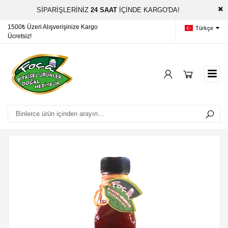
SİPARİŞLERİNİZ
24 SAAT
İÇİNDE KARGO'DA!
ışverişinize Kargo
Sipariş Takibi
focaorganik@gmai
Türkçe