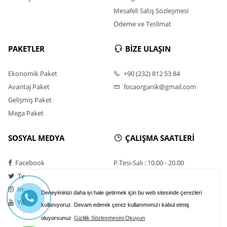
Mesafeli Satış Sözleşmesi
Ödeme ve Teslimat
PAKETLER
BİZE ULAŞIN
Ekonomik Paket
+90 (232) 812 53 84
Avantaj Paket
focaorganik@gmail.com
Gelişmiş Paket
Mega Paket
SOSYAL MEDYA
ÇALIŞMA SAATLERİ
Facebook
P.Tesi-Salı : 10.00 - 20.00
Twitter
Çarşamba:Kapalı
Instagram
Perşembe-Cuma:10:00 - 20:00
Deneyiminizi daha iyi hale getirmek için bu web sitesinde çerezleri
Youtube
Cumartesi-Pazar : 10.00 - 20.00
kullanıyoruz. Devam ederek çerez kullanımımızı kabul etmiş
oluyorsunuz
Gizlilik Sözleşmesini Okuyun