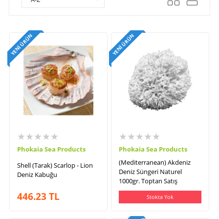
YENI ÜRÜN
YENI ÜRÜN
★★★★★
★★★★★
Phokaia Sea Products
Phokaia Sea Products
(Mediterranean) Akdeniz
Shell (Tarak) Scarlop - Lion
Deniz Süngeri Naturel
Deniz Kabuğu
1000gr. Toptan Satış
446.23
TL
Stokta Yok