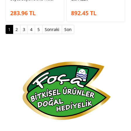
283.96
TL
892.45
TL
(current)
1
2
3
4
5
Sonraki
Son
Bu sitenin içeriği ve görselleri kopyalanamaz veya satılamaz.