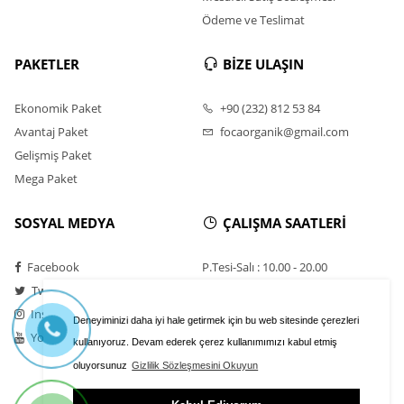
Ödeme ve Teslimat
PAKETLER
BİZE ULAŞIN
Ekonomik Paket
+90 (232) 812 53 84
Avantaj Paket
focaorganik@gmail.com
Gelişmiş Paket
Mega Paket
SOSYAL MEDYA
ÇALIŞMA SAATLERİ
Facebook
P.Tesi-Salı : 10.00 - 20.00
Twitter
Çarşamba:Kapalı
Instagram
Perşembe-Cuma:10:00 - 20:00
Deneyiminizi daha iyi hale getirmek için bu web sitesinde çerezleri
Youtube
Cumartesi-Pazar : 10.00 - 20.00
kullanıyoruz. Devam ederek çerez kullanımımızı kabul etmiş
oluyorsunuz
Gizlilik Sözleşmesini Okuyun