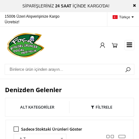
SİPARİŞLERİNİZ
24 SAAT
İÇİNDE KARGO'DA!
Sipariş Takibi
focaorganik@gmail.com
Türkçe
Denizden Gelenler
ALT KATEGORİLER
FİLTRELE
Sadece Stoktaki Ürünleri Göster
A-Z