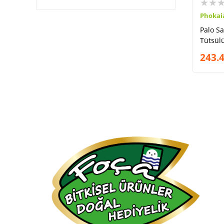
★★
Phokai
Palo Sa
Tütsül
243.