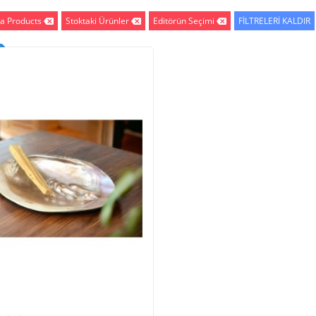
a Products
Stoktaki Ürünler
Editörün Seçimi
FİLTRELERİ KALDIR