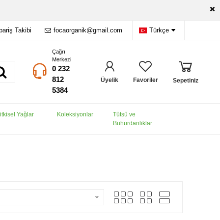
pariş Takibi
focaorganik@gmail.com
Türkçe
Çağrı
Merkezi
0 232
812
Üyelik
Favoriler
Sepetiniz
5384
tkisel Yağlar
Koleksiyonlar
Tütsü ve
Buhurdanlıklar