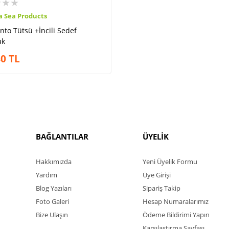
★★★
a Sea Products
nto Tütsü +İncili Sedef
ük
40
TL
BAĞLANTILAR
ÜYELİK
Hakkımızda
Yeni Üyelik Formu
Yardım
Üye Girişi
Blog Yazıları
Sipariş Takip
Foto Galeri
Hesap Numaralarımız
Bize Ulaşın
Ödeme Bildirimi Yapın
Karşılaştırma Sayfası