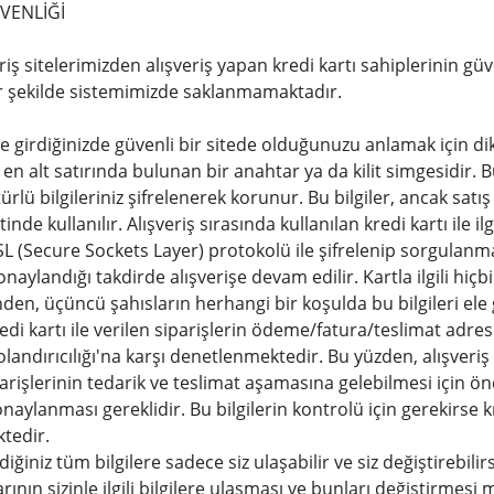
VENLİĞİ
riş sitelerimizden alışveriş yapan kredi kartı sahiplerinin güv
bir şekilde sistemimizde saklanmamaktadır.
e girdiğinizde güvenli bir sitede olduğunuzu anlamak için di
ın en alt satırında bulunan bir anahtar ya da kilit simgesidir
ürlü bilgileriniz şifrelenerek korunur. Bu bilgiler, ancak satış
inde kullanılır. Alışveriş sırasında kullanılan kredi kartı ile il
SL (Secure Sockets Layer) protokolü ile şifrelenip sorgulanmak 
ği onaylandığı takdirde alışverişe devam edilir. Kartla ilgili 
den, üçüncü şahısların herhangi bir koşulda bu bilgileri ele
edi kartı ile verilen siparişlerin ödeme/fatura/teslimat adresi
olandırıcılığı'na karşı denetlenmektedir. Bu yüzden, alışveriş 
arişlerinin tedarik ve teslimat aşamasına gelebilmesi için önc
ylanması gereklidir. Bu bilgilerin kontrolü için gerekirse kred
ktedir.
ğiniz tüm bilgilere sadece siz ulaşabilir ve siz değiştirebilir
rının sizinle ilgili bilgilere ulaşması ve bunları değiştirmesi