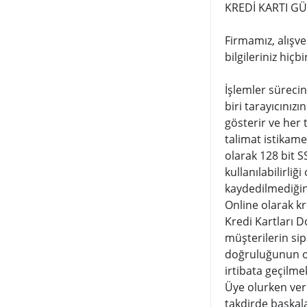
KREDİ KARTI GÜ
Firmamız, alışve
bilgileriniz hiç
İşlemler sürecin
biri tarayıcınız
gösterir ve her t
talimat istikamet
olarak 128 bit S
kullanılabilirli
kaydedilmediğin
Online olarak kr
Kredi Kartları D
müşterilerin sip
doğruluğunun ona
irtibata geçilme
Üye olurken verdi
takdirde başkala