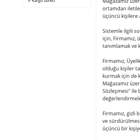
Kargo Süreci
Mağazamız üzeri
ortamdan iletile
üçüncü kişilere
Sistemle ilgili 
için, Firmamız, 
tanımlamak ve k
Firmamız, Üyelik
olduğu kişiler t
kurmak için de k
Mağazamız üzerind
Sözleşmesi" ile 
değerlendirmeler
Firmamız, gizli 
ve sürdürülmesi,
üçüncü bir kişiy