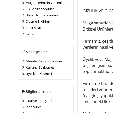
Müşterilerimizin Yorumları
Sık Sorulan Sorular
GİZLİLİK VE GÜV
Hesap Numaralarımız
Ödeme Bildirimi
Mağazamızda ver
Sipariş Takibi
Bitkisel Ürünler
İletişim
Firmamız, çeşitli
verilerin nasıl 
Sözleşmeler
Üyelik veya Mağa
Mesafeli Satış Sözleşmesi
bilgileri (isim-
Kullanıcı Sözleşmesi
toplanmaktadır
Üyelik Sözleşmesi
Firmamız bazı d
teklifleri gönde
Bilgilendirmeler
üye girişi yaptı
İptal ve İade Şartları
iletisindeki link
İade Süreci