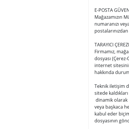
E-POSTA GÜVEN
Mağazamızın Müşt
numaranızı veya 
postalarınızdan 
TARAYICI ÇEREZ
Firmamız, mağaza
dosyası (Çerez-C
internet sitesin
hakkında durum v
Teknik iletişim d
sitede kaldıkları
dinamik olarak r
veya başkaca her
kabul eder biçim
dosyasının gönde