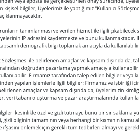
nden veya eposta ile gerçekleştirilen onay sürecinde, üyel
n kişisel bilgiler, Üyelerimiz ile yaptığımız "Kullanıcı Sözleş
 açıklanmayacaktır.
sorunların tanımlanması ve verilen hizmet ile ilgili çıkabilece
üyelerinin IP adresini kaydetmekte ve bunu kullanmaktadır. IP 
apsamlı demografik bilgi toplamak amacıyla da kullanılabilir
 Sözleşmesi ile belirlenen amaçlar ve kapsam dışında da, talep 
arafından doğrudan pazarlama yapmak amacıyla kullanabilir. K
ullanılabilir. Firmamız tarafından talep edilen bilgiler veya k
en yapılan işlemlerle ilgili bilgiler; Firmamız ve işbirliği iç
belirlenen amaçlar ve kapsam dışında da, üyelerimizin kimliği 
, veri tabanı oluşturma ve pazar araştırmalarında kullanılab
bilgileri kesinlikle özel ve gizli tutmayı, bunu bir sır saklam
 gizli bilginin tamamının veya herhangi bir kısmının kamu al
e ifşasını önlemek için gerekli tüm tedbirleri almayı ve gere