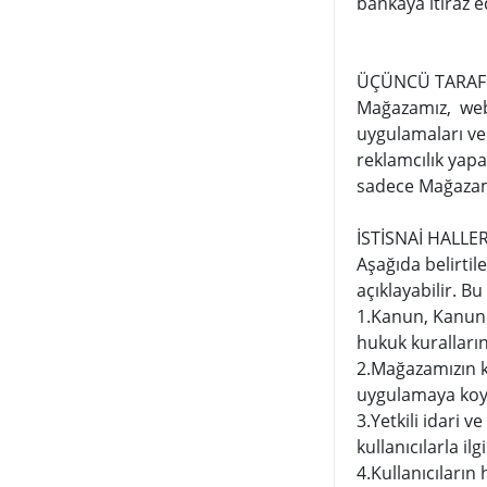
bankaya itiraz e
ÜÇÜNCÜ TARAF 
Mağazamız, web si
uygulamaları ve
reklamcılık yapan
sadece Mağazamı
İSTİSNAİ HALLE
Aşağıda belirtile
açıklayabilir. B
1.Kanun, Kanun 
hukuk kuralların
2.Mağazamızın ku
uygulamaya koy
3.Yetkili idari
kullanıcılarla ilg
4.Kullanıcıların