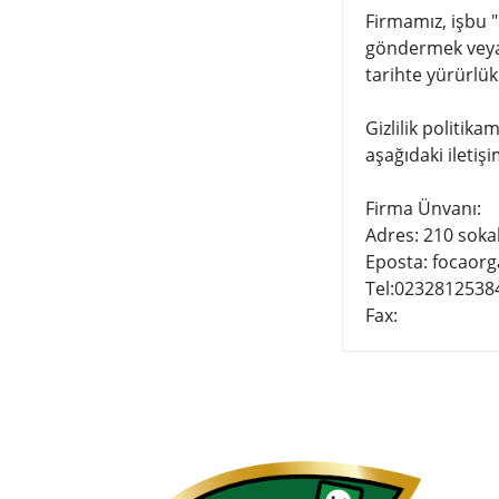
Firmamız, işbu "
göndermek veya s
tarihte yürürlük
Gizlilik politik
aşağıdaki iletişi
Firma Ünvanı:
Adres: 210 soka
Eposta: focaor
Tel:0232812538
Fax: