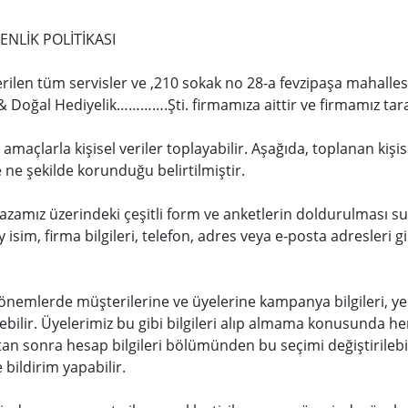
ENLİK POLİTİKASI
ilen tüm servisler ve ,210 sokak no 28-a fevzipaşa mahall
& Doğal Hediyelik………….Şti. firmamıza aittir ve firmamız taraf
 amaçlarla kişisel veriler toplayabilir. Aşağıda, toplanan kişis
ve ne şekilde korunduğu belirtilmiştir.
zamız üzerindeki çeşitli form ve anketlerin doldurulması sureti
soy isim, firma bilgileri, telefon, adres veya e-posta adresleri
.
önemlerde müşterilerine ve üyelerine kampanya bilgileri, ye
rebilir. Üyelerimiz bu gibi bilgileri alıp almama konusunda h
ktan sonra hesap bilgileri bölümünden bu seçimi değiştirilebi
le bildirim yapabilir.