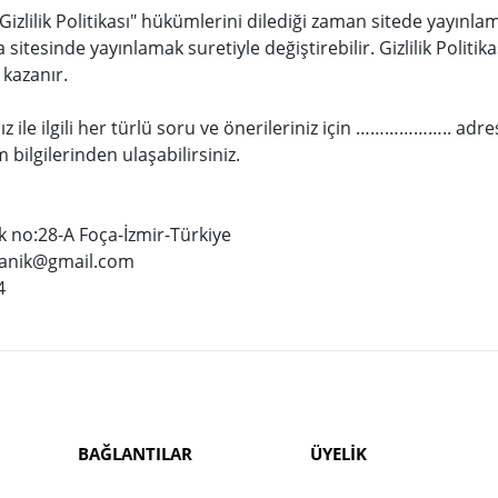
Gizlilik Politikası" hükümlerini dilediği zaman sitede yayınla
itesinde yayınlamak suretiyle değiştirebilir. Gizlilik Politika
 kazanır.
amız ile ilgili her türlü soru ve önerileriniz için ……………….. adr
m bilgilerinden ulaşabilirsiniz.
k no:28-A Foça-İzmir-Türkiye
ganik@gmail.com
4
BAĞLANTILAR
ÜYELİK