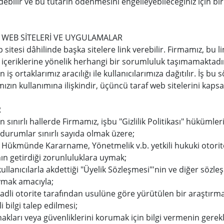
debilir ve bu tutarın ödenmesini engelleyebileceğiniz için b
WEB SİTELERİ VE UYGULAMALAR
tesi dâhilinde başka sitelere link verebilir. Firmamız, bu linkl
 içeriklerine yönelik herhangi bir sorumluluk taşımamaktadır
 iş ortaklarımız aracılığı ile kullanıcılarımıza dağıtılır. İş bu 
zın kullanımına ilişkindir, üçüncü taraf web sitelerini kap
R
n sınırlı hallerde Firmamız, işbu "Gizlilik Politikası" hükümleri
u durumlar sınırlı sayıda olmak üzere;
Hükmünde Kararname, Yönetmelik v.b. yetkili hukuki otorite 
ın getirdiği zorunluluklara uymak;
llanıcılarla akdettiği "Üyelik Sözleşmesi"'nin ve diğer sözle
mak amacıyla;
 ve adli otorite tarafından usulüne göre yürütülen bir araşt
ili bilgi talep edilmesi;
 hakları veya güvenliklerini korumak için bilgi vermenin gerek