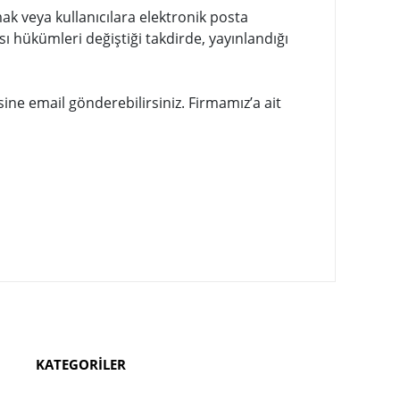
mak veya kullanıcılara elektronik posta
sı hükümleri değiştiği takdirde, yayınlandığı
esine email gönderebilirsiniz. Firmamız’a ait
KATEGORİLER