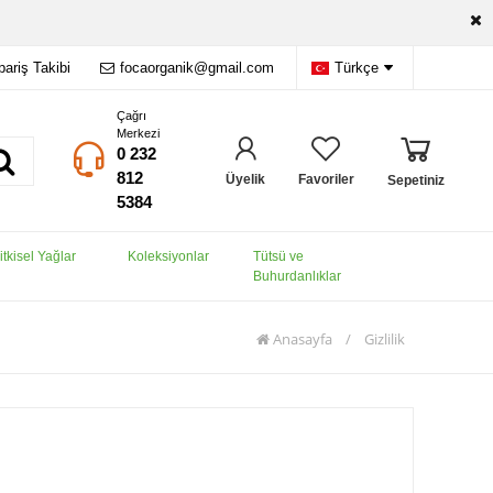
pariş Takibi
focaorganik@gmail.com
Türkçe
Çağrı
Merkezi
0 232
812
Üyelik
Favoriler
Sepetiniz
5384
tkisel Yağlar
Koleksiyonlar
Tütsü ve
Buhurdanlıklar
Anasayfa
/
Gizlilik