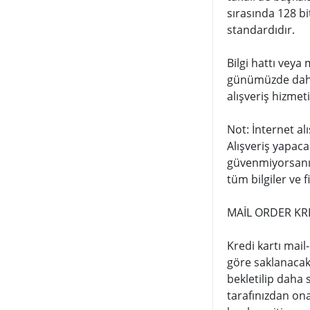
sırasında 128 bi
standardıdır.
Bilgi hattı veya 
günümüzde daha f
alışveriş hizmet
Not: İnternet al
Alışveriş yapaca
güvenmiyorsanız 
tüm bilgiler ve f
MAİL ORDER KRE
Kredi kartı mail
göre saklanacakt
bekletilip daha 
tarafınızdan ona