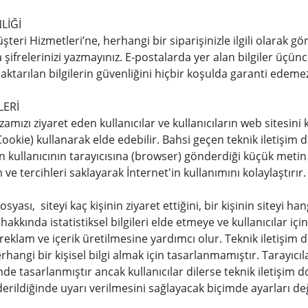
LİĞİ
eri Hizmetleri’ne, herhangi bir siparişinizle ilgili olarak gö
şifrelerinizi yazmayınız. E-postalarda yer alan bilgiler üçünc
aktarılan bilgilerin güvenliğini hiçbir koşulda garanti edeme
LERİ
mızı ziyaret eden kullanıcılar ve kullanıcıların web sitesini ku
ookie) kullanarak elde edebilir. Bahsi geçen teknik iletişim 
in kullanıcının tarayıcısına (browser) gönderdiği küçük metin 
e tercihleri saklayarak İnternet'in kullanımını kolaylaştırır.
osyası, siteyi kaç kişinin ziyaret ettiğini, bir kişinin siteyi h
 hakkında istatistiksel bilgileri elde etmeye ve kullanıcılar iç
eklam ve içerik üretilmesine yardımcı olur. Teknik iletişim 
hangi bir kişisel bilgi almak için tasarlanmamıştır. Tarayıcıl
de tasarlanmıştır ancak kullanıcılar dilerse teknik iletişim 
rildiğinde uyarı verilmesini sağlayacak biçimde ayarları deği