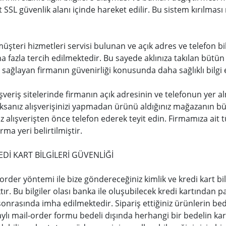
t SSL güvenlik alanı içinde hareket edilir. Bu sistem kırılma
müşteri hizmetleri servisi bulunan ve açık adres ve telefon bilgi
azla tercih edilmektedir. Bu sayede aklınıza takılan bütün ko
i sağlayan firmanın güvenirliği konusunda daha sağlıklı bilgi 
ışveriş sitelerinde firmanın açık adresinin ve telefonun yer a
ksanız alışverişinizi yapmadan ürünü aldığınız mağazanın bütü
alışverişten önce telefon ederek teyit edin. Firmamıza ait t
irma yeri belirtilmiştir.
Dİ KART BİLGİLERİ GÜVENLİĞİ
-order yöntemi ile bize göndereceğiniz kimlik ve kredi kart bil
ır. Bu bilgiler olası banka ile oluşubilecek kredi kartından pa
sonrasında imha edilmektedir. Sipariş ettiğiniz ürünlerin bed
ylı mail-order formu bedeli dışında herhangi bir bedelin kar