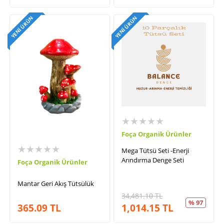
YENI ÜRÜN
YENI ÜRÜN
★★★★★
Foça Organik Ürünler
★★★★★
Mega Tütsü Seti -Enerji
Arındırma Denge Seti
Foça Organik Ürünler
Mantar Geri Akış Tütsülük
34,481.10
TL
% 97
365.09
TL
1,014.15
TL