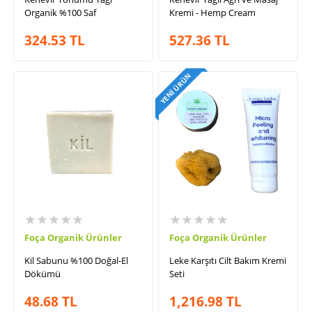
Organik %100 Saf
Kremi - Hemp Cream
324.53
TL
527.36
TL
YENI ÜRÜN
★★★★★
★★★★★
Foça Organik Ürünler
Foça Organik Ürünler
Kil Sabunu %100 Doğal-El
Leke Karşıtı Cilt Bakım Kremi
Dökümü
Seti
48.68
TL
1,216.98
TL