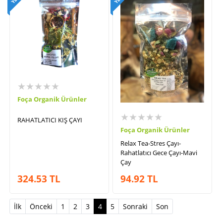
★★★★★
Foça Organik Ürünler
★★★★★
RAHATLATICI KIŞ ÇAYI
Foça Organik Ürünler
Relax Tea-Stres Çayı-
Rahatlatıcı Gece Çayı-Mavi
Çay
324.53
TL
94.92
TL
(current)
İlk
Önceki
1
2
3
4
5
Sonraki
Son