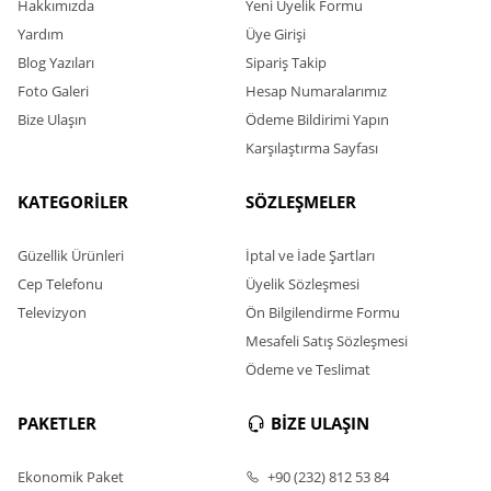
Yardım
Üye Girişi
Blog Yazıları
Sipariş Takip
Foto Galeri
Hesap Numaralarımız
Bize Ulaşın
Ödeme Bildirimi Yapın
Karşılaştırma Sayfası
KATEGORİLER
SÖZLEŞMELER
Güzellik Ürünleri
İptal ve İade Şartları
Cep Telefonu
Üyelik Sözleşmesi
Televizyon
Ön Bilgilendirme Formu
Mesafeli Satış Sözleşmesi
Ödeme ve Teslimat
PAKETLER
BİZE ULAŞIN
Ekonomik Paket
+90 (232) 812 53 84
Avantaj Paket
focaorganik@gmail.com