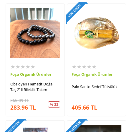
YENI ÜRÜN
★★★★★
★★★★★
Foça Organik Ürünler
Foça Organik Ürünler
Obsidyen Hematit Doğal
Palo Santo-Sedef Tütsülük
Taş 2' li Bileklik Takım
365.09
TL
% 22
283.96
TL
405.66
TL
YENI ÜRÜN
YENI ÜRÜN