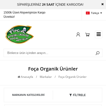
SİPARİŞLERİNİZ
24 SAAT
İÇİNDE KARGO'DA!
o
Sipariş Takibi
focaorganik@gmail.com
Türkçe
Foça Organik Ürünler
Anasayfa
/
Markalar
/
Foça Organik Ürünler
FİLTRELE
MARKANIN KATEGORILERI